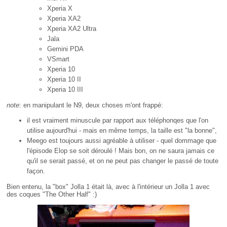
Xperia X
Xperia XA2
Xperia XA2 Ultra
Jala
Gemini PDA
VSmart
Xperia 10
Xperia 10 II
Xperia 10 III
note
: en manipulant le N9, deux choses m'ont frappé:
il est vraiment minuscule par rapport aux téléphonqes que l'on
utilise aujourd'hui - mais en même temps, la taille est "la bonne",
Meego est toujours aussi agréable à utiliser - quel dommage que
l'épisode Elop se soit déroulé ! Mais bon, on ne saura jamais ce
qu'il se serait passé, et on ne peut pas changer le passé de toute
façon.
Bien entenu, la "box" Jolla 1 était là, avec à l'intérieur un Jolla 1 avec
des coques "The Other Half" :)