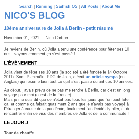
Search
|
Running
|
Sailfish OS
|
All Posts
|
About Me
NICO'S BLOG
10ème anniversaire de Jolla à Berlin - petit résumé
November 01, 2021 — Nico Cartron
Je reviens de Berlin, où Jolla a tenu une conférence pour fêter ses 10
ans - voyons comment ça s'est passé !
L'ÉVÉNEMENT
Jolla vient de fêter ses 10 ans (la société a été fondée le 14 Octobre
2011). Sami Pienimäki, PDG de Jolla, a écrit
un article sympa
(en
Anglais) qui résume bien tout ce qu'il s'est passé durant ces 10 années.
Au début, j'avais prévu de ne pas me rendre à Berlin, car c'est un long
voyage pour moi (ouest de la France).
Mais je me suis dit que ce n'était pas tous les jours que l'on peut fêter
ça, et comme ça faisait quasiment 2 ans que je n'avais pas voyagé à
l'étranger à cause de la pandémie, finalement j'ai décidé d'y aller, et de
rencontrer enfin de visu des membres de Jolla et de la communauté !
LE JOUR J
Tour de chauffe