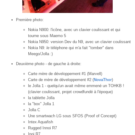
Première photo:
Nokia N900: l'icône, avec un clavier coulissant et qui
tourne sous Maemo 5
Nokia N950: version Dev du N9, avec un clavier coulissant
Nokia N9:
le
téléphone qui m'a fait "tomber" dans
Meego/Jolla :)
Deuxième photo - de gauche à droite:
Carte mère de développement #1 (Marvell)
Carte de mère de développement #2 (
NovaThor
)
le Jolla 1 - quelqu'un avait même emmené un TOHKB !
(clavier coulissant, projet crowdfundé à l'époque)
la tablette Jolla
la "box" Jolla 1
Jolla C
Une smartwach LG sous SFOS (Proof of Concept)
Intex Aquafish
Rugged Innoi R7
Inoi R7