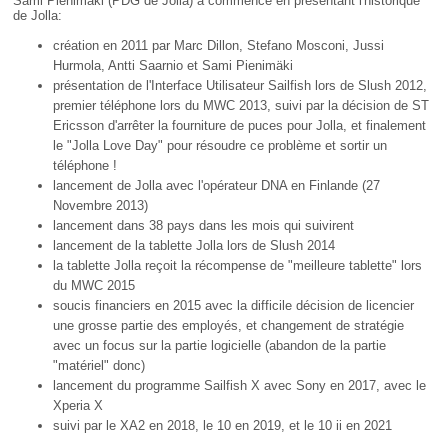
Sami Pienimäki (PDG de Jolla) a commencé en présentant l'historique
de Jolla:
création en 2011 par Marc Dillon, Stefano Mosconi, Jussi
Hurmola, Antti Saarnio et Sami Pienimäki
présentation de l'Interface Utilisateur Sailfish lors de Slush 2012,
premier téléphone lors du MWC 2013, suivi par la décision de ST
Ericsson d'arrêter la fourniture de puces pour Jolla, et finalement
le "Jolla Love Day" pour résoudre ce problème et sortir un
téléphone !
lancement de Jolla avec l'opérateur DNA en Finlande (27
Novembre 2013)
lancement dans 38 pays dans les mois qui suivirent
lancement de la tablette Jolla lors de Slush 2014
la tablette Jolla reçoit la récompense de "meilleure tablette" lors
du MWC 2015
soucis financiers en 2015 avec la difficile décision de licencier
une grosse partie des employés, et changement de stratégie
avec un focus sur la partie logicielle (abandon de la partie
"matériel" donc)
lancement du programme Sailfish X avec Sony en 2017, avec le
Xperia X
suivi par le XA2 en 2018, le 10 en 2019, et le 10 ii en 2021